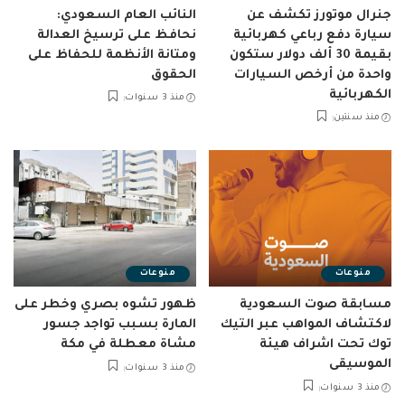
جنرال موتورز تكشف عن
النائب العام السعودي:
سيارة دفع رباعي كهربائية
نحافظ على ترسيخ العدالة
بقيمة 30 ألف دولار ستكون
ومتانة الأنظمة للحفاظ على
واحدة من أرخص السيارات
الحقوق
الكهربائية
منذ 3 سنوات
منذ سنتين
منوعات
منوعات
مسابقة صوت السعودية
ظهور تشوه بصري وخطر على
لاكتشاف المواهب عبر التيك
المارة بسبب تواجد جسور
توك تحت اشراف هيئة
مشاة معطلة في مكة
الموسيقى
منذ 3 سنوات
منذ 3 سنوات