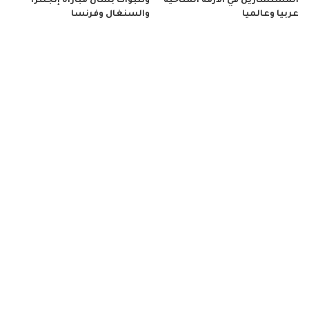
المستشارين في الأزمة المناخية
وتنبؤات بشأن مباراة إنجلترا
عربيا وعالميا
والسنغال وفرنسا