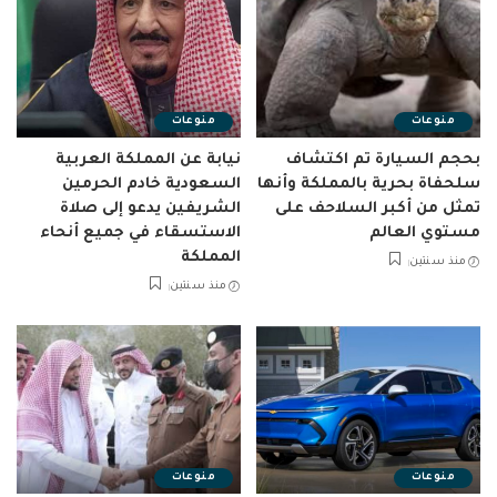
منوعات
منوعات
بحجم السيارة تم اكتشاف
نيابة عن المملكة العربية
سلحفاة بحرية بالمملكة وأنها
السعودية خادم الحرمين
تمثل من أكبر السلاحف على
الشريفين يدعو إلى صلاة
مستوي العالم
الاستسقاء في جميع أنحاء
المملكة
منذ سنتين
منذ سنتين
منوعات
منوعات