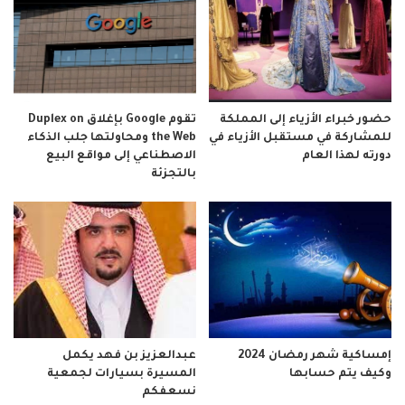
حضور خبراء الأزياء إلى المملكة
تقوم Google بإغلاق Duplex on
للمشاركة في مستقبل الأزياء في
the Web ومحاولتها جلب الذكاء
دورته لهذا العام
الاصطناعي إلى مواقع البيع
بالتجزئة
إمساكية شهر رمضان 2024
عبدالعزيز بن فهد يكمل
وكيف يتم حسابها
المسيرة بسيارات لجمعية
نسعفكم