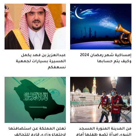
إمساكية شهر رمضان 2024
عبدالعزيز بن فهد يكمل
وكيف يتم حسابها
المسيرة بسيارات لجمعية
نسعفكم
من المدينة المنورة المسجد
تعلن المملكة عن استضافتها
النبوي إمرأة تضع طفلها أمام
لإجتماع وزاري قادم للتحالف