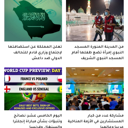
من المدينة المنورة المسجد
تعلن المملكة عن استضافتها
النبوي إمرأة تضع طفلها أمام
لإجتماع وزاري قادم للتحالف
المسجد النبوي الشريف
الدولي ضد داعش
مشاركة عدد من كبار
اليوم الخامس عشر: نصائح
المستشارين في الأزمة المناخية
وتنبؤات بشأن مباراة إنجلترا
عربيا وعالميا
والسنغال وفرنسا