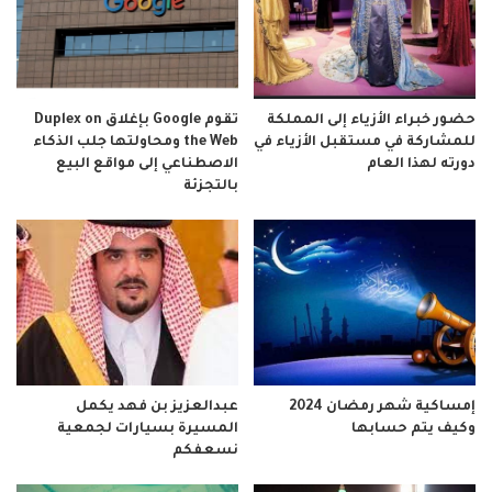
حضور خبراء الأزياء إلى المملكة
تقوم Google بإغلاق Duplex on
للمشاركة في مستقبل الأزياء في
the Web ومحاولتها جلب الذكاء
دورته لهذا العام
الاصطناعي إلى مواقع البيع
بالتجزئة
إمساكية شهر رمضان 2024
عبدالعزيز بن فهد يكمل
وكيف يتم حسابها
المسيرة بسيارات لجمعية
نسعفكم