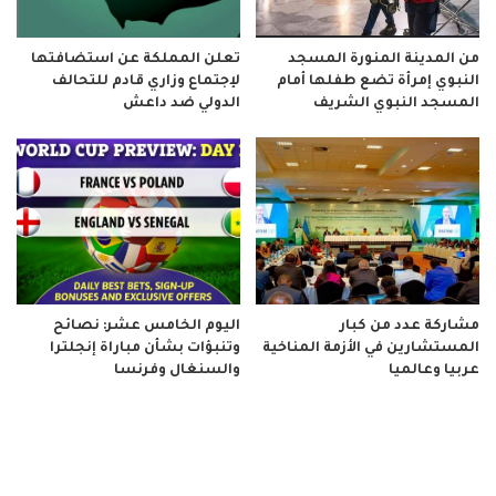
من المدينة المنورة المسجد
تعلن المملكة عن استضافتها
النبوي إمرأة تضع طفلها أمام
لإجتماع وزاري قادم للتحالف
المسجد النبوي الشريف
الدولي ضد داعش
مشاركة عدد من كبار
اليوم الخامس عشر: نصائح
المستشارين في الأزمة المناخية
وتنبؤات بشأن مباراة إنجلترا
عربيا وعالميا
والسنغال وفرنسا