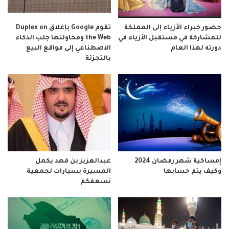
حضور خبراء الأزياء إلى المملكة
تقوم Google بإغلاق Duplex on
للمشاركة في مستقبل الأزياء في
the Web ومحاولتها جلب الذكاء
دورته لهذا العام
الاصطناعي إلى مواقع البيع
بالتجزئة
إمساكية شهر رمضان 2024
عبدالعزيز بن فهد يكمل
وكيف يتم حسابها
المسيرة بسيارات لجمعية
نسعفكم