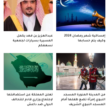
إمساكية شهر رمضان 2024
عبدالعزيز بن فهد يكمل
وكيف يتم حسابها
المسيرة بسيارات لجمعية
نسعفكم
من المدينة المنورة المسجد
تعلن المملكة عن استضافتها
النبوي إمرأة تضع طفلها أمام
لإجتماع وزاري قادم للتحالف
المسجد النبوي الشريف
الدولي ضد داعش