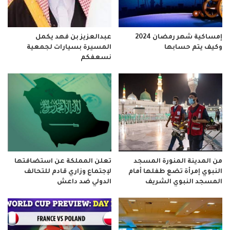
إمساكية شهر رمضان 2024
عبدالعزيز بن فهد يكمل
وكيف يتم حسابها
المسيرة بسيارات لجمعية
نسعفكم
من المدينة المنورة المسجد
تعلن المملكة عن استضافتها
النبوي إمرأة تضع طفلها أمام
لإجتماع وزاري قادم للتحالف
المسجد النبوي الشريف
الدولي ضد داعش