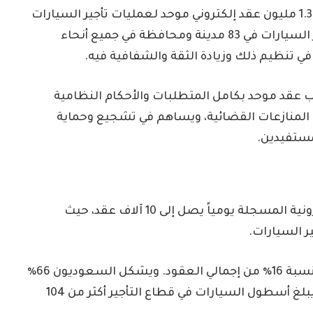
أعلنت الهيئة العامة للنقل أنها سجلت أكثر من 1.3 مليون عقد إلكتروني موحد لعمليات تأجير السيارات
في المملكة، من خلال أكثر من 2400 مكتب لتأجير السيارات في 83 مدينة ومحافظة في جميع أنحاء
في تنظيم ذلك وزيادة الثقة والشفافية فيه.
عقد موحد بكامل المتطلبات والأحكام النظامية
من المنازعات القضائية، ويساهم في تشجيع وحماية
مستفيدين.
وأوضحت الهيئة أن متوسطا ​​عدد العقود الإلكترونية المسجلة يومياً يصل إلى 10 آلاف عقد، حيث
تليها مكة المكرمة (24٪)، والمنطقة الشرقية بنسبة 16٪ من إجمالي العقود. ويشكل السعوديون 66٪
من المستفيدين و 34٪ من الجنسيات الأخرى. ويبلغ أسطول السيارات في قطاع التأجير أكثر من 104